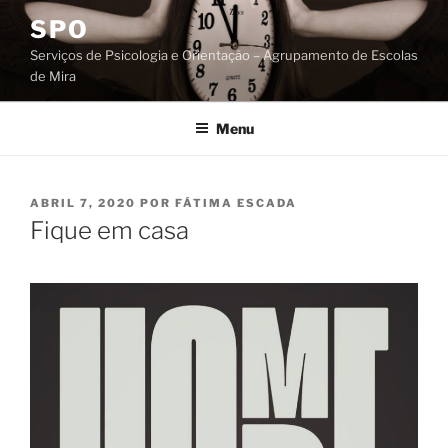
Saltar
SPO
para
Serviços de Psicologia e Orientação – Agrupamento de Escolas
o
de Mira
conteúdo
Menu
PUBLICADO
ABRIL 7, 2020
POR
FÁTIMA ESCADA
EM
Fique em casa