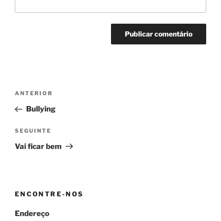
Navegação
Conteúdo
ANTERIOR
de
anterior
Bullying
artigos
Conteúdo
SEGUINTE
seguinte
Vai ficar bem
ENCONTRE-NOS
Endereço