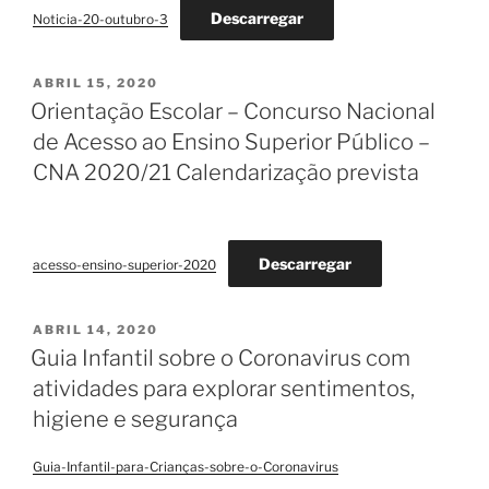
Descarregar
Noticia-20-outubro-3
PUBLICADO
ABRIL 15, 2020
EM
Orientação Escolar – Concurso Nacional
de Acesso ao Ensino Superior Público –
CNA 2020/21 Calendarização prevista
Descarregar
acesso-ensino-superior-2020
PUBLICADO
ABRIL 14, 2020
EM
Guia Infantil sobre o Coronavirus com
atividades para explorar sentimentos,
higiene e segurança
Guia-Infantil-para-Crianças-sobre-o-Coronavirus