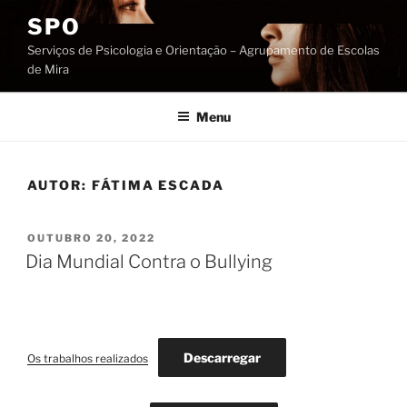
Saltar
SPO
para
Serviços de Psicologia e Orientação – Agrupamento de Escolas
o
de Mira
conteúdo
Menu
AUTOR:
FÁTIMA ESCADA
PUBLICADO
OUTUBRO 20, 2022
EM
Dia Mundial Contra o Bullying
Descarregar
Os trabalhos realizados