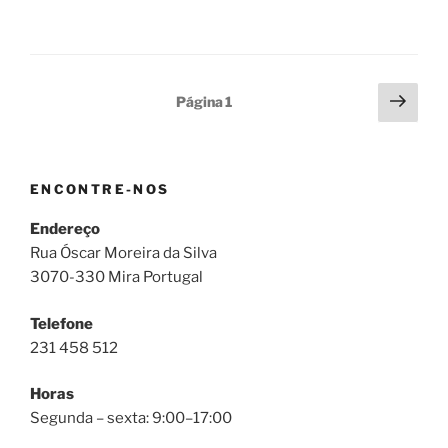
Paginação
Pági
Página
1
segu
dos
conteúdos
ENCONTRE-NOS
Endereço
Rua Óscar Moreira da Silva
3070-330 Mira Portugal
Telefone
231 458 512
Horas
Segunda – sexta: 9:00–17:00