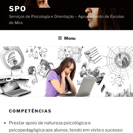
Saltar
SPO
para
Serviços de Psicologia e Orientação – Agrupamento de Escolas
o
de Mira
conteúdo
Menu
COMPETÊNCIAS
Prestar apoio de natureza psicológica e
psicopedagógica aos alunos, tendo em vista o sucesso