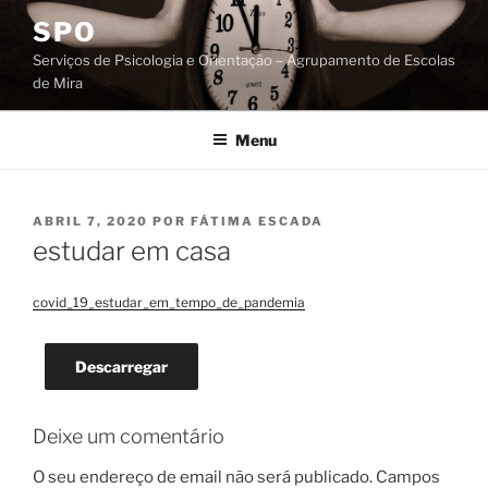
Saltar
SPO
para
Serviços de Psicologia e Orientação – Agrupamento de Escolas
o
de Mira
conteúdo
Menu
PUBLICADO
ABRIL 7, 2020
POR
FÁTIMA ESCADA
EM
estudar em casa
covid_19_estudar_em_tempo_de_pandemia
Descarregar
Deixe um comentário
O seu endereço de email não será publicado.
Campos