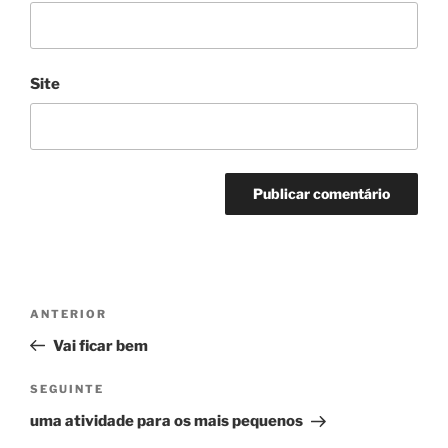
Site
Navegação
Conteúdo
ANTERIOR
de
anterior
Vai ficar bem
artigos
Conteúdo
SEGUINTE
seguinte
uma atividade para os mais pequenos