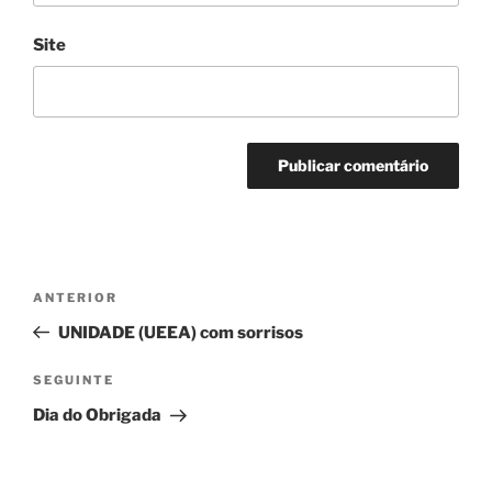
Site
Navegação
Conteúdo
ANTERIOR
de
anterior
UNIDADE (UEEA) com sorrisos
artigos
Conteúdo
SEGUINTE
seguinte
Dia do Obrigada