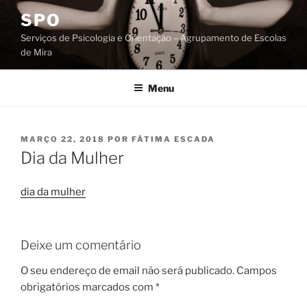
Saltar
SPO
para
Serviços de Psicologia e Orientação – Agrupamento de Escolas
o
de Mira
conteúdo
Menu
PUBLICADO
MARÇO 22, 2018
POR
FÁTIMA ESCADA
EM
Dia da Mulher
dia da mulher
Deixe um comentário
O seu endereço de email não será publicado.
Campos
obrigatórios marcados com
*